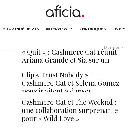
LE TOP INDÉ DE RTS
INTERVIEW
CHRONIQUES
LIVE
Dernier
« Quit » : Cashmere Cat réunit
Ariana Grande et Sia sur un
chagrin d’amour
Clip « Trust Nobody » :
Cashmere Cat et Selena Gomez
nous invitent à danser
Cashmere Cat et The Weeknd :
une collaboration surprenante
pour « Wild Love »