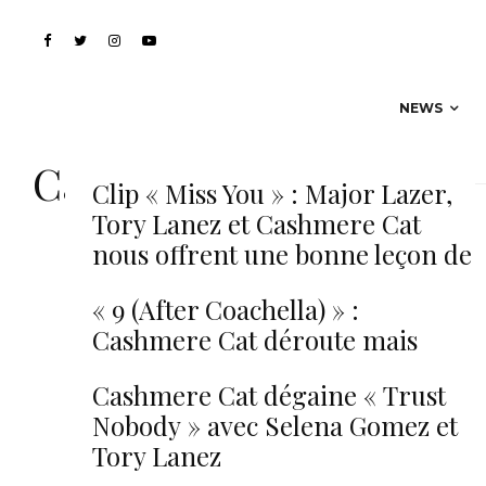
NEWS
Cashmere Cat
Clip « Miss You » : Major Lazer,
Tory Lanez et Cashmere Cat
nous offrent une bonne leçon de
glisse
« 9 (After Coachella) » :
Cashmere Cat déroute mais
convainc avec MØ et SOPHIE
Cashmere Cat dégaine « Trust
Nobody » avec Selena Gomez et
Tory Lanez