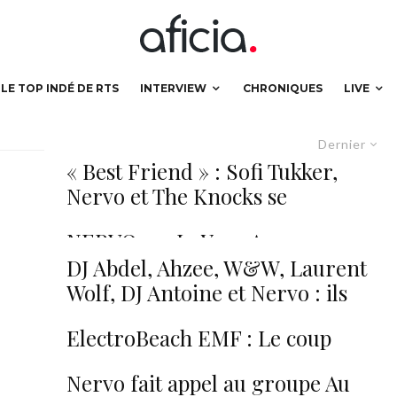
LE TOP INDÉ DE RTS
INTERVIEW
CHRONIQUES
LIVE
Dernier
« Best Friend » : Sofi Tukker,
Nervo et The Knocks se
déchaînent à la TV américaine !
NERVO – « In Your Arms »
DJ Abdel, Ahzee, W&W, Laurent
Wolf, DJ Antoine et Nervo : ils
rythment votre automne !
ElectroBeach EMF : Le coup
d’envoi est lancé !
Nervo fait appel au groupe Au