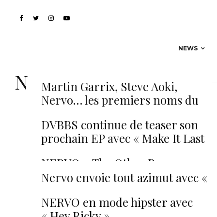
NEWS
Nervo
Martin Garrix, Steve Aoki,
Nervo… les premiers noms du
Tomorrowland Winter révélés !
DVBBS continue de teaser son
prochain EP avec « Make It Last
» en association avec Nervo
NERVO – The Other Boys
Nervo envoie tout azimut avec «
Collateral » !
NERVO en mode hipster avec
« Hey Ricky »