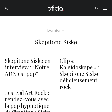
Dernier
Skøpitone Siskø
Skøpitone Siskø en
Clip «
interview : “Notre
Kaleidoskøpe » :
ADN est pop”
Skøpitone Siskø
délicieusement
rock
Festival Art Rock :
rendez-vous avec
la pop hypnotique