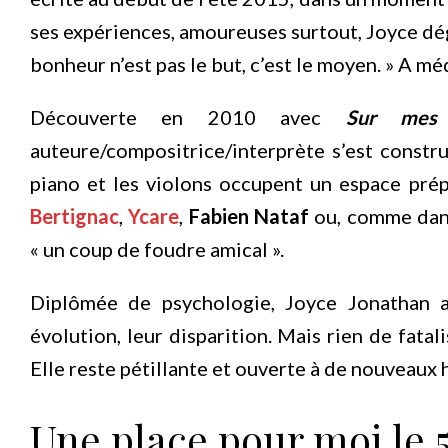
ses expériences, amoureuses surtout, Joyce dé
bonheur n’est pas le but, c’est le moyen. » A mé
Découverte en 2010 avec
Sur mes 
auteure/compositrice/interprète s’est constru
piano et les violons occupent un espace pr
Bertignac
,
Ycare
,
Fabien Nataf
ou, comme dan
« un coup de foudre amical ».
Diplômée de psychologie, Joyce Jonathan a
évolution, leur disparition. Mais rien de fatal
Elle reste pétillante et ouverte à de nouveaux 
Une place pour moi le 5