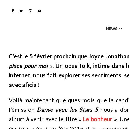
nouvel album de Joyce
NEWS
C’est le 5 février prochain que Joyce Jonatha
place pour moi »
. Un opus folk, intime dans 
internet, nous fait explorer ses sentiments, 
avec aficia !
Voilà maintenant quelques mois que la cand
l’émission
Danse avec les Stars 5
nous a don
album à venir avec le titre «
Le bonheur
»
. Un
écrite au début de l’été 2015, dans un moment