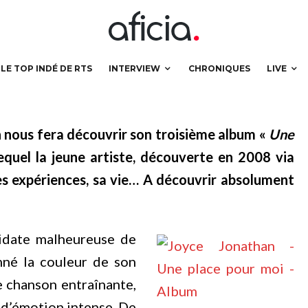
 Jonathan…
LE TOP INDÉ DE RTS
INTERVIEW
CHRONIQUES
LIVE
n nous fera découvrir son troisième album «
Une
lequel la jeune artiste, découverte en 2008 via
ses expériences, sa vie… A découvrir absolument
idate malheureuse de
né la couleur de son
e chanson entraînante,
 d’émotion intense. De