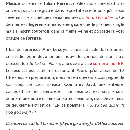
Maude
ou encore
Julian Perretta
, Alex nous dévoilait son
univers pop, un registre dans lequel il excelle puisqu’il nous
revenait il y a quelques semaines avec «
Si tu t’en allais
». Ce
dernier est légèrement mois énergique que le premier single
mais s’inscrit toutefois dans la même veine et possède la voix
chaude de l’artiste.
Plein de surprises,
Alex Lecuyer
a même décidé de retourner
en studio pour dévoiler une nouvelle version de son titre
crescendo «
Si tu t’en allais
», alors extrait de
son premier EP
.
Le résultat est d’ailleurs déroutant. Alors qu’un album de 12
titres est en préparation, nous le retrouvons accompagné de
son coup de cœur musical
Courtney Jayd
, une auteure,
compositrice et interprète. Le résultat est surprenant,
donnant une autre dimension au morceau original. Désormais,
ce deuxième extrait de l’EP se nommera
« Si tu t’en allais (If
you go away) » !
Découvrez « Si tu t’en allais (If you go away) » d’Alex Lecuyer