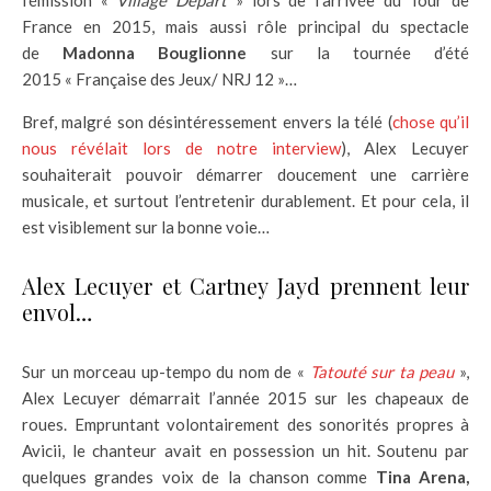
l’émission «
Village Départ
» lors de l’arrivée du Tour de
France en 2015, mais aussi rôle principal du spectacle
de
Madonna Bouglionne
sur la tournée d’été
2015 « Française des Jeux/ NRJ 12 »…
Bref, malgré son désintéressement envers la télé (
chose qu’il
nous révélait lors de notre interview
), Alex Lecuyer
souhaiterait pouvoir démarrer doucement une carrière
musicale, et surtout l’entretenir durablement. Et pour cela, il
est visiblement sur la bonne voie…
Alex Lecuyer et Cartney Jayd prennent leur
envol…
Sur un morceau up-tempo du nom de «
Tatouté sur ta peau
»,
Alex Lecuyer démarrait l’année 2015 sur les chapeaux de
roues. Empruntant volontairement des sonorités propres à
Avicii, le chanteur avait en possession un hit. Soutenu par
quelques grandes voix de la chanson comme
Tina Arena,