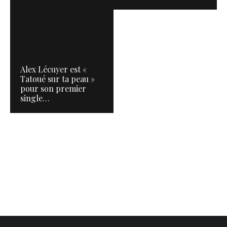
Alex Lécuyer est «
Tatoué sur ta peau »
pour son premier
single…