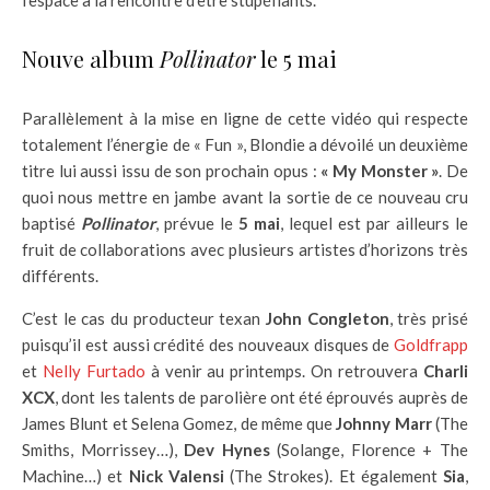
l’espace à la rencontre d’être stupéfiants.
Nouve album
Pollinator
le 5 mai
Parallèlement à la mise en ligne de cette vidéo qui respecte
totalement l’énergie de « Fun », Blondie a dévoilé un deuxième
titre lui aussi issu de son prochain opus :
« My Monster »
. De
quoi nous mettre en jambe avant la sortie de ce nouveau cru
baptisé
Pollinator
, prévue le
5 mai
, lequel est par ailleurs le
fruit de collaborations avec plusieurs artistes d’horizons très
différents.
C’est le cas du producteur texan
John Congleton
, très prisé
puisqu’il est aussi crédité des nouveaux disques de
Goldfrapp
et
Nelly Furtado
à venir au printemps. On retrouvera
Charli
XCX
, dont les talents de parolière ont été éprouvés auprès de
James Blunt et Selena Gomez, de même que
Johnny Marr
(The
Smiths, Morrissey…),
Dev Hynes
(Solange, Florence + The
Machine…) et
Nick Valensi
(The Strokes). Et également
Sia
,