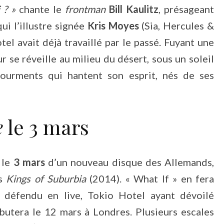
i ? »
chante le
frontman
Bill Kaulitz
, présageant
ui l’illustre signée
Kris Moyes
(Sia, Hercules &
el avait déjà travaillé par le passé. Fuyant une
ur se réveille au milieu du désert, sous un soleil
tourments qui hantent son esprit, nés de ses
e
le 3 mars
 le
3 mars
d’un nouveau disque des Allemands,
is
Kings of Suburbia
(2014). « What If » en fera
t défendu en live, Tokio Hotel ayant dévoilé
butera le 12 mars à Londres. Plusieurs escales