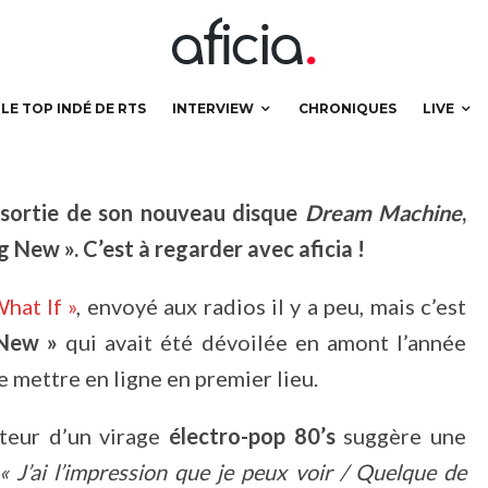
sillusions
LE TOP INDÉ DE RTS
INTERVIEW
CHRONIQUES
LIVE
 sortie de son nouveau disque
Dream Machine
,
g New ». C’est à regarder avec aficia !
What If »
, envoyé aux radios il y a peu, mais c’est
New »
qui avait été dévoilée en amont l’année
 mettre en ligne en premier lieu.
ateur d’un virage
électro-pop 80’s
suggère une
« J’ai l’impression que je peux voir /
Quelque de