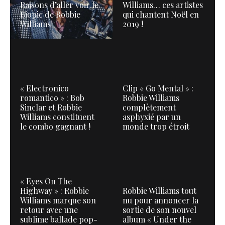
Raisons d’aller voir le
Williams… ces artistes
Biopic de Robbie
qui chantent Noël en
Williams
2019 !
« Electronico
Clip « Go Mental » :
romantico » : Bob
Robbie Williams
Sinclar et Robbie
complètement
Williams constituent
asphyxié par un
le combo gagnant !
monde trop étroit
« Eyes On The
Highway » : Robbie
Robbie Williams tout
Williams marque son
nu pour annoncer la
retour avec une
sortie de son nouvel
sublime ballade pop-
album « Under the