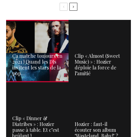
Ça matche toujours en
Clip « Almost (Sweet
2021 ! Quand les DJs
Music) » : Hozier
invitent les stars de la
déploie la force de
pop…
l’amitié
Clip « Dinner &
Diatribes » : Hozier
Hozier : faut-il
passe à table. Et c’est
écouter son album
brûlant !
‘Wasteland, Baby!’ ?