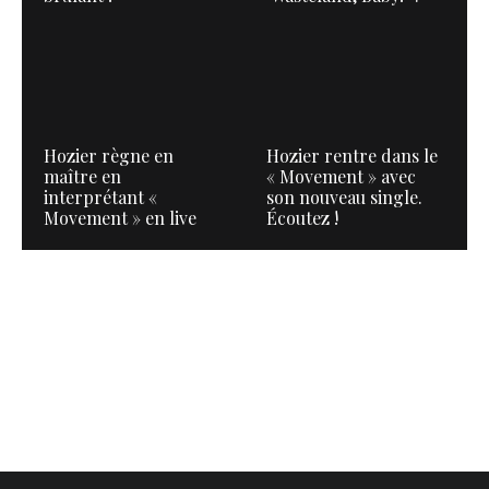
Hozier règne en
Hozier rentre dans le
maître en
« Movement » avec
interprétant «
son nouveau single.
Movement » en live
Écoutez !