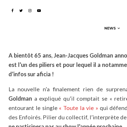
Jean-Jacques Goldman 
NEWS
A bientôt 65 ans, Jean-Jacques Goldman annonce
est l’un des piliers et pour lequel il a notamm
d’infos sur aficia !
La nouvelle n’a finalement rien de surpr
Goldman
a expliqué qu’il comptait se « reti
entourant le single
« Toute la vie »
qui défend
des Enfoirés. Pilier du collectif, l’interprète d
ne participera pas au show l’année prochaine
.