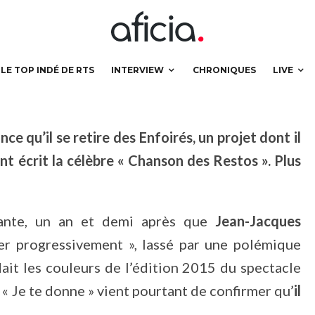
quitte Les Enfoirés
LE TOP INDÉ DE RTS
INTERVIEW
CHRONIQUES
LIVE
 qu’il se retire des Enfoirés, un projet dont il
ent écrit la célèbre « Chanson des Restos ». Plus
enante, un an et demi après que
Jean-Jacques
rer progressivement », lassé par une polémique
ait les couleurs de l’édition 2015 du spectacle
e « Je te donne » vient pourtant de confirmer qu’
il