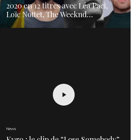
2020 en 12 titres avec Léa Paci,
Loïc Nottet, The Weeknd…
News
Kygo : le clip de “Lose Somebody”