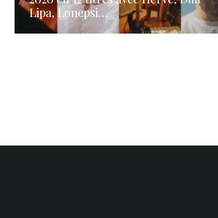
Lipa, Lonepsi…