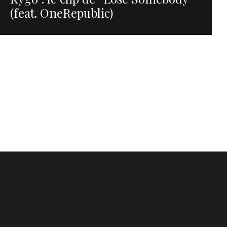
(feat. OneRepublic)