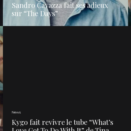
Sandro Cavazza fait ses adieux
sur “The Days”
News
Kygo fait revivre le tube “What’s
Love Got To Do With It” de Tina