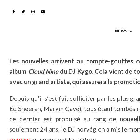
avant l’album !
NEWS
Les nouvelles arrivent au compte-gouttes c
album
Cloud Nine
du DJ Kygo. Cela vient de tom
avec un grand artiste, qui assurera la promotion
Depuis qu’il s’est fait solliciter par les plus 
Ed Sheeran, Marvin Gaye), tous étant tombés 
ce dernier est propulsé au rang de
nouvel
seulement 24 ans, le DJ norvégien a mis le mon
remixes
qui nous ont fait vibrer.