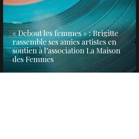
News
« Debout les femmes » : Brigitte
rassemble ses amies artistes en
soutien à l’association La Maison
des Femmes