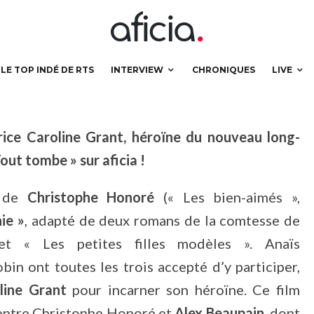
originale
LE TOP INDÉ DE RTS
INTERVIEW
CHRONIQUES
LIVE
rice Caroline Grant, héroïne du nouveau long-
ut tombe » sur aficia !
 de
Christophe Honoré
(« Les bien-aimés »,
ie »
, adapté de deux romans de la comtesse de
 « Les petites filles modèles ». Anaïs
in ont toutes les trois accepté d’y participer,
line Grant
pour incarner son héroïne. Ce film
 entre Christophe Honoré et
Alex Beaupain
, dont