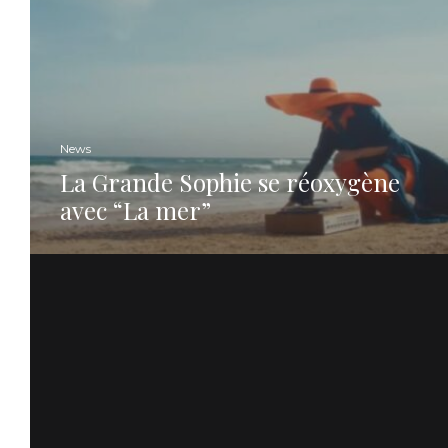
News
La Grande Sophie se réoxygène
avec “La mer”