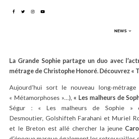
tombe » pour la bande 
NEWS
La Grande Sophie partage un duo avec l’act
métrage de Christophe Honoré. Découvrez « To
Aujourd’hui sort le nouveau long-métrage
« Métamorphoses »…),
« Les malheurs de Soph
Ségur : « Les malheurs de Sophie » et
Desmoutier, Golshifteh Farahani et Muriel Rob
et le Breton est allé chercher la jeune
Caro
d’époque marque également les retrouvailles