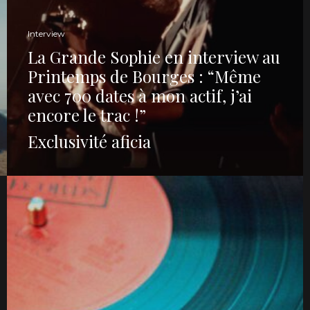
Interview
La Grande Sophie en interview au
Printemps de Bourges : “Même
avec 700 dates à mon actif, j’ai
encore le trac !”
Exclusivité aficia