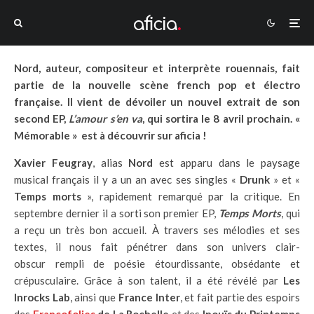
Nord, auteur, compositeur et interprète rouennais, fait
partie de la nouvelle scène french pop et électro
française. Il vient de dévoiler un nouvel extrait de son
second EP,
L’amour s’en va
, qui sortira le 8 avril prochain. «
Mémorable » est à découvrir sur aficia !
Xavier Feugray
, alias
Nord
est apparu dans le paysage
musical français il y a un an avec ses singles «
Drunk
» et «
Temps morts
», rapidement remarqué par la critique. En
septembre dernier il a sorti son premier EP,
Temps Morts
, qui
a reçu un très bon accueil. À travers ses mélodies et ses
textes, il nous fait pénétrer dans son univers clair-
obscur rempli de poésie étourdissante, obsédante et
crépusculaire. Grâce à son talent, il a été révélé par
Les
Inrocks Lab
, ainsi que
France Inter
, et fait partie des espoirs