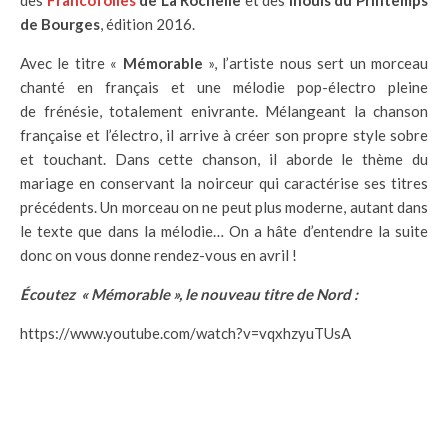
des
Francofolies
de La Rochelle
et des
Inouïs du Printemps
de Bourges
, édition 2016.
Avec le titre «
Mémorable
», l’artiste nous sert un morceau
chanté en français et une mélodie pop-électro pleine
de frénésie, totalement enivrante. Mélangeant la chanson
française et l’électro, il arrive à créer son propre style sobre
et touchant. Dans cette chanson, il aborde le thème du
mariage en conservant la noirceur qui caractérise ses titres
précédents. Un morceau on ne peut plus moderne, autant dans
le texte que dans la mélodie… On a hâte d’entendre la suite
donc on vous donne rendez-vous en avril !
Écoutez « Mémorable », le nouveau titre de Nord :
https://www.youtube.com/watch?v=vqxhzyuTUsA