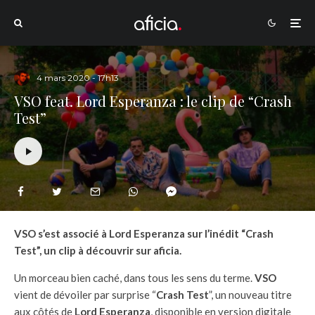
4 mars 2020 - 17h13
VSO feat. Lord Esperanza : le clip de “Crash
Test”
VSO s’est associé à Lord Esperanza sur l’inédit “Crash
Test”, un clip à découvrir sur aficia.
Un morceau bien caché, dans tous les sens du terme.
VSO
vient de dévoiler par surprise “
Crash Test
”, un nouveau titre
aux côtés de
Lord Esperanza
, disponible en version digitale