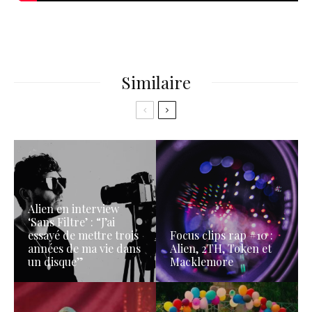
Similaire
Alien en interview
‘Sans Filtre’ : “J’ai
essayé de mettre trois
Focus clips rap #10 :
années de ma vie dans
Alien, 2TH, Token et
un disque”
Macklemore