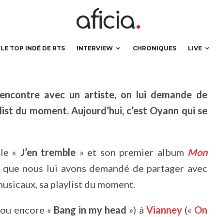
usive !
LE TOP INDÉ DE RTS
INTERVIEW
CHRONIQUES
LIVE
 rencontre avec un artiste, on lui demande de
list du moment. Aujourd’hui, c’est Oyann qui se
gle «
J’en tremble
» et son premier album
Mon
ew que nous lui avons demandé de partager avec
musicaux, sa playlist du moment.
 ou encore «
Bang in my head
») à
Vianney
(«
On