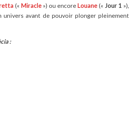
retta
(«
Miracle
») ou encore
Louane
(«
Jour 1
»),
n univers avant de pouvoir plonger pleinement
cia :