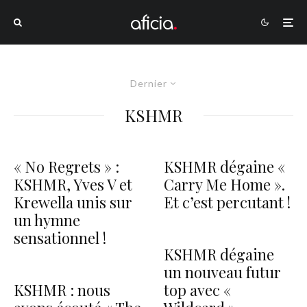
Dernier
KSHMR
« No Regrets » :
KSHMR dégaine «
KSHMR, Yves V et
Carry Me Home ».
Krewella unis sur
Et c’est percutant !
un hymne
sensationnel !
KSHMR dégaine
un nouveau futur
KSHMR : nous
top avec «