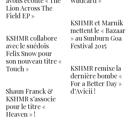
avons écouté « The
Wildcard »
Lion Across The
Field EP »
KSHMR et Marnik
mettent le « Bazaar
KSHMR collabore
» au Sunburn Goa
avec le suédois
Festival 2015
Felix Snow pour
son nouveau titre «
KSHMR remixe la
Touch »
dernière bombe «
For a Better Day »
Shaun Franck &
d’Avicii !
KSHMR s’associe
pour le titre «
Heaven » !