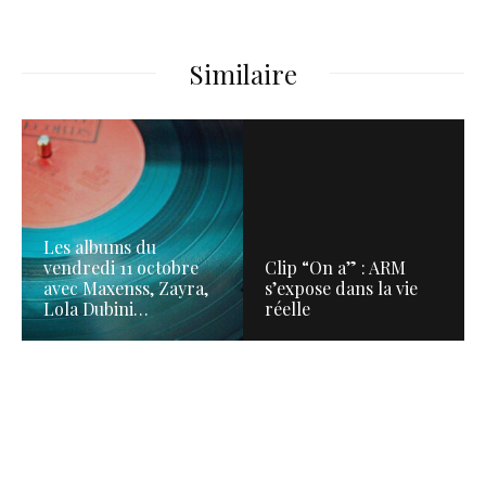
Similaire
Les albums du
vendredi 11 octobre
Clip “On a” : ARM
avec Maxenss, Zayra,
s’expose dans la vie
Lola Dubini…
réelle