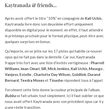
Kaytranada & friends…
Après avoir offert le titre “10%” en compagnie de
Kali Uchis
,
Kaytranada livre donc son deuxième effort uniquement
disponible en digital pour le moment. en effet, il faut attendre
le printemps prochain pour le format physique, peut-être avec
quelques surprises en bonus.
Qu’importe, on se jette sur les 17 pistes qui habille ce nouvel
opus qui ne fait pas dans la dentelle. Car oui, Kaytranada
frappe très fort avec une liste d’invités vertigineuse :
Pharrell
Williams
,
Iman Omari
,
SiR
,
Mick Jenkins
,
Kali Uchis
,
Masego
,
Vanjess
,
Estelle
,
Charlotte Day Wilson
,
Goldlink
,
Durand
Bernard
,
Teedra Moses
et
Tinashe
répondent tous à l’appel.
Forcément cette liste donne la couleur principale de l’album.
Bubba
se fait urbain, tout simplement. Ici il faut oublier ce que
nous avait offert Kaytranada avec son précédent opus car il y
a une réelle transition.