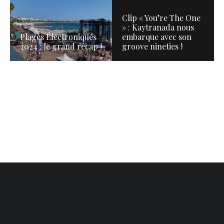
Clip « You’re The One
» : Kaytranada nous
Plages Électroniques
embarque avec son
2024 : le grand récap !
groove nineties !