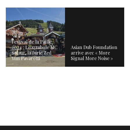
Festival de la Paille
2024 : Le symbole MC
Asian Dub Foundation
Solaar, la furie Zed
arrive avec « More
Yun Pavarotti
Signal More Noise »