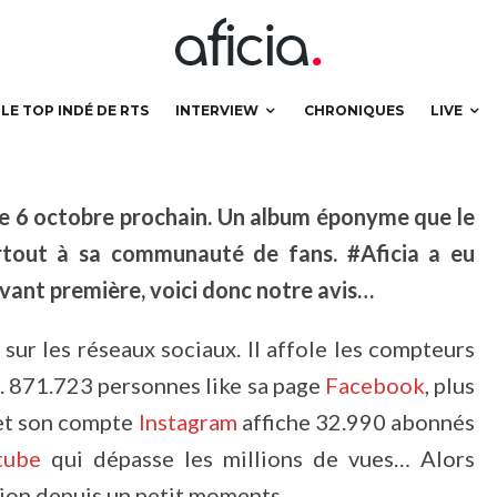
premier album de Ma2x !
LE TOP INDÉ DE RTS
INTERVIEW
CHRONIQUES
LIVE
le 6 octobre prochain. Un album éponyme que le
tout à sa communauté de fans. #Aficia a eu
 avant première, voici donc notre avis…
sur les réseaux sociaux. Il affole les compteurs
t. 871.723 personnes like sa page
Facebook
, plus
et son compte
Instagram
affiche 32.990 abonnés
tube
qui dépasse les millions de vues… Alors
sion depuis un petit moments…