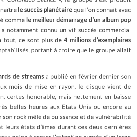
naître
le succès planétaire
que l’on connait avec
éré comme
le meilleur démarrage d’un album pop
 a notamment connu un vif succès commercial
n tout, ce sont plus de
4 millions d’exemplaires
tabilisés, portant à croire que le groupe allait
iards de streams
a publié en février dernier son
ux mois de mise en rayon, le disque vient de
an, certes honorable, mais nettement en baisse
très belles heures aux Etats Unis ou encore au
un son rock mêlé de puissance et de vulnérabilité
 et leurs états d’âmes durant ces deux dernières
ors
» peine à capter l’attention auprès d’un large