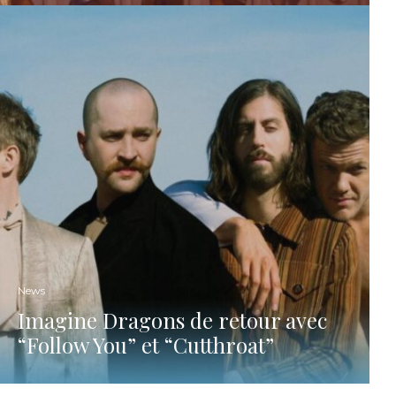
News
Imagine Dragons de retour avec
“Follow You” et “Cutthroat”