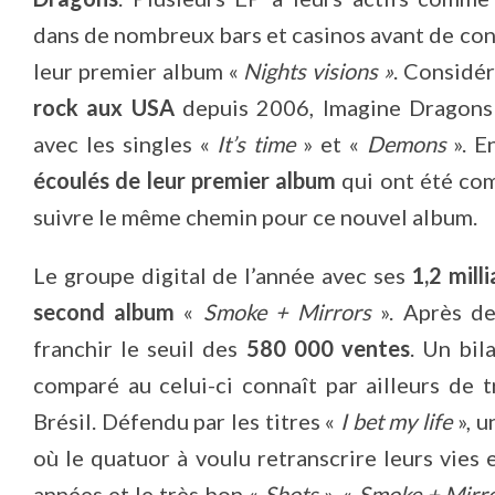
dans de nombreux bars et casinos avant de con
leur premier album «
Nights visions »
. Consid
rock aux USA
depuis 2006, Imagine Dragons
avec les singles «
It’s time
» et «
Demons
». E
écoulés de leur premier album
qui ont été comp
suivre le même chemin pour ce nouvel album.
Le groupe digital de l’année avec ses
1,2 mill
second album
«
Smoke + Mirrors
». Après de
franchir le seuil des
580 000 ventes
. Un bil
comparé au celui-ci connaît par ailleurs de 
Brésil. Défendu par les titres «
I bet my life
», 
où le quatuor à voulu retranscrire leurs vies
années et le très bon «
Shots
», «
Smoke + Mirr