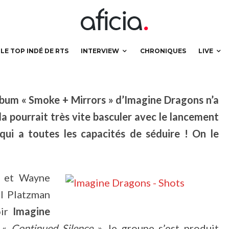
s ventes !
LE TOP INDÉ DE RTS
INTERVIEW
CHRONIQUES
LIVE
t album « Smoke + Mirrors » d’Imagine Dragons n’a
la pourrait très vite basculer avec le lancement
 qui a toutes les capacités de séduire ! On le
s et Wayne
el Platzman
oir
Imagine
e «
Continued Silence
», le groupe s’est produit