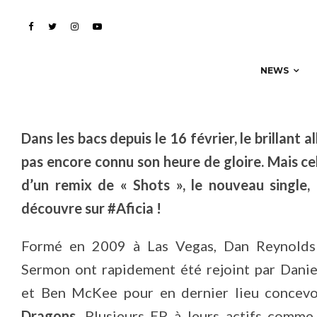
Shots » pour booster se
NEWS
Dans les bacs depuis le 16 février, le brillan
pas encore connu son heure de gloire. Mais ce
d’un remix de « Shots », le nouveau single,
découvre sur #Aficia !
Formé en 2009 à Las Vegas, Dan Reynold
Sermon ont rapidement été rejoint par Dani
et Ben McKee pour en dernier lieu concev
Dragons
. Plusieurs EP à leurs actifs comm