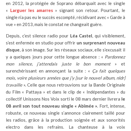
en 2012, la protégée de Soprano débarquait avec le single
«
Larguer les amarres
» signant son retour. Pourtant, le
single n’a pas eu le succès escompté, récidivant avec « Garde à
vue » en 2013, mais le constat ne changeait guère.
Depuis, c’est silence radio pour
Léa Castel
, qui visiblement,
s’est enfermée en studio pour offrir
un surprenant nouveau
disque
, à son image. Sur les réseaux sociaux, elle s’excusait il
y a quelques jours pour cette longue absence : «
Pardonnez
mon silence, j’attendais juste le bon moment
» et
surenchérissant en annonçant la suite : «
Ça fait quelques
mois, voire plusieurs années que j’y [sur le nouvel album, nldr]
travaille
». Celle que nous retrouvions sur la Bande Originale
du Film « Pattaya » et dans le clip de « Indépendantes » du
collectif Unissons Nos Voix sorti le 08 mars dernier livrera
le
08 avril son tout nouveau single « Abîmée »
. Fort, intense,
robuste, ce nouveau single s’annonce clairement taillé pour
les radios, grâce à la production soignée et aux sonorités
electro dans les refrains. La chanteuse à la voix