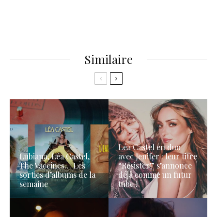
Similaire
Léa Castel en duo
Lubiana, Léa Castel,
avec Jenifer : leur titre
The Vaccines… Les
“Résister” s’annonce
sorties d’albums de la
déjà comme un futur
semaine
tube !