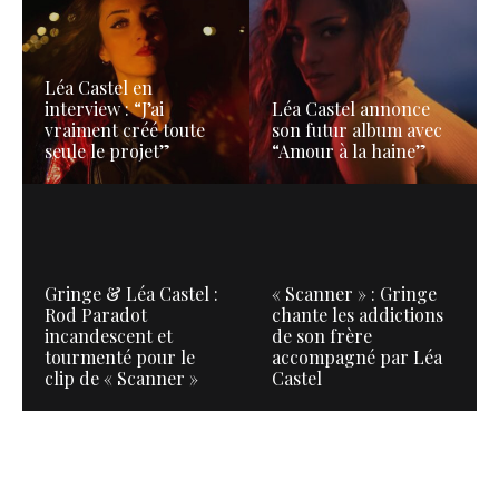
Léa Castel en
interview : “J’ai
Léa Castel annonce
vraiment créé toute
son futur album avec
seule le projet”
“Amour à la haine”
Gringe & Léa Castel :
« Scanner » : Gringe
Rod Paradot
chante les addictions
incandescent et
de son frère
tourmenté pour le
accompagné par Léa
clip de « Scanner »
Castel