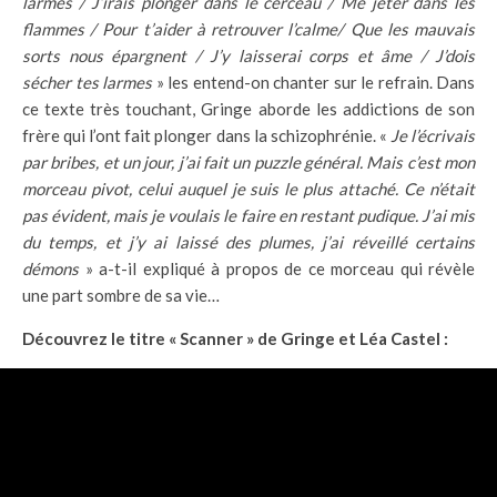
larmes / J’irais plonger dans le cerceau / Me jeter dans les
flammes / Pour t’aider à retrouver l’calme/ Que les mauvais
sorts nous épargnent / J’y laisserai corps et âme / J’dois
sécher tes larmes
» les entend-on chanter sur le refrain. Dans
ce texte très touchant, Gringe aborde les addictions de son
frère qui l’ont fait plonger dans la schizophrénie. «
Je l’écrivais
par bribes, et un jour, j’ai fait un puzzle général. Mais c’est mon
morceau pivot, celui auquel je suis le plus attaché. Ce n’était
pas évident, mais je voulais le faire en restant pudique. J’ai mis
du temps, et j’y ai laissé des plumes, j’ai réveillé certains
démons
» a-t-il expliqué à propos de ce morceau qui révèle
une part sombre de sa vie…
Découvrez le titre « Scanner » de Gringe et Léa Castel :