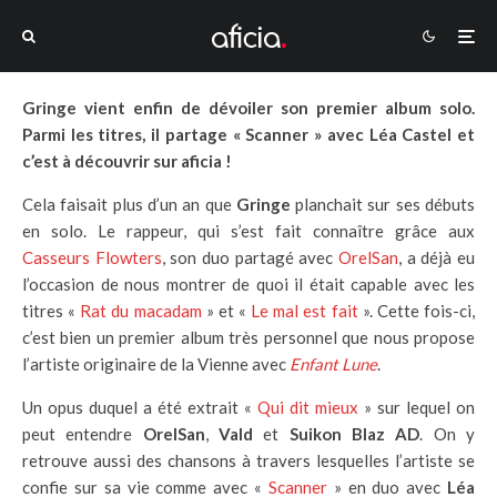
Gringe vient enfin de dévoiler son premier album solo.
Parmi les titres, il partage « Scanner » avec Léa Castel et
c’est à découvrir sur aficia !
Cela faisait plus d’un an que
Gringe
planchait sur ses débuts
en solo. Le rappeur, qui s’est fait connaître grâce aux
Casseurs Flowters
, son duo partagé avec
OrelSan
, a déjà eu
l’occasion de nous montrer de quoi il était capable avec les
titres «
Rat du macadam
» et «
Le mal est fait
». Cette fois-ci,
c’est bien un premier album très personnel que nous propose
l’artiste originaire de la Vienne avec
Enfant Lune
.
Un opus duquel a été extrait «
Qui dit mieux
» sur lequel on
peut entendre
OrelSan
,
Vald
et
Suikon Blaz AD
. On y
retrouve aussi des chansons à travers lesquelles l’artiste se
confie sur sa vie comme avec «
Scanner
» en duo avec
Léa