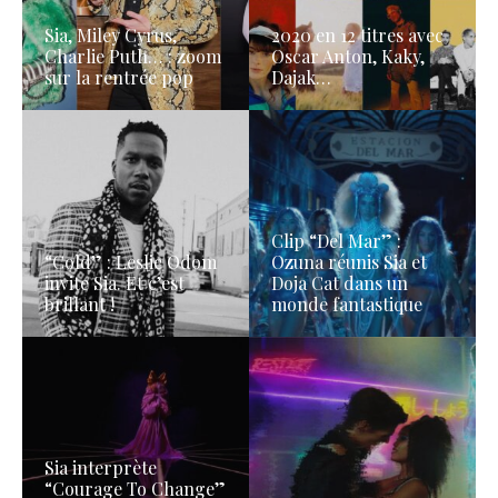
Sia, Miley Cyrus,
2020 en 12 titres avec
Charlie Puth… : zoom
Oscar Anton, Kaky,
sur la rentrée pop
Dajak…
Clip “Del Mar” :
“Cold” : Leslie Odom
Ozuna réunis Sia et
invite Sia. Et c’est
Doja Cat dans un
brillant !
monde fantastique
Sia interprète
“Courage To Change”