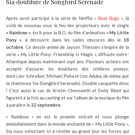
Sia doublure de Songbird Serenade
Après avoir participé à la série de Netflix
« Beat Bugs »
, là
voilà de nouveau sous le feu des projecteurs avec le single
« Rainbow »
, écrit pour la B.O. du film d’animation
« My Little
Pony »
, à découvrir dans les salles obscures dès le
18
octobre
. Ce dessin-animé de Jayson Thiessen s’inspire de la
série « My Little Pony: Friendship Is Magic », diffusée outre-
Atlantique depuis maintenant sept ans. Plusieurs acteurs ont
accepté d’assurer les doublures des célèbres poneys,
dont Liev Schreiber, Michael Peña et Uzo Aduba, de même que
la chanteuse Sia (Songbird Serenade). Double casquette donc
! C’est aussi le cas de Kristin Chenoweth et Emily Blunt qui
figurent à la fois au casting et sur l’album de la musique du film
à paraître le
22 septembre
.
« Rainbow » en est le premier extrait et nous plonge
immédiatement dans le monde enchanté de « My Little Pony »,
Sia nous exhortant ici à révéler au grand jour les forces qui