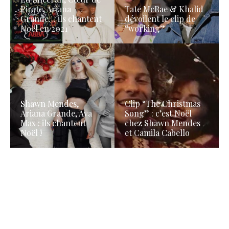
Pirate, Ariana
Tate McRae & Khalid
Grande… ils chantent
dévoilent le clip de
Noël en 2021
“working”
Shawn Mendes,
Clip “The Christmas
Ariana Grande, Ava
Song” : c’est Noël
Max : ils chantent
chez Shawn Mendes
Noël !
et Camila Cabello