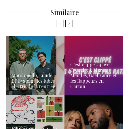
Similaire
C’est clippé #4 avec
French 79, Shawn
Marshmello, Luude,
Mendes, Gael Faure et
LF System : les tubes
les Rappeurs en
électro de la rentrée
Carton
Ed Sheeran, Cœur de