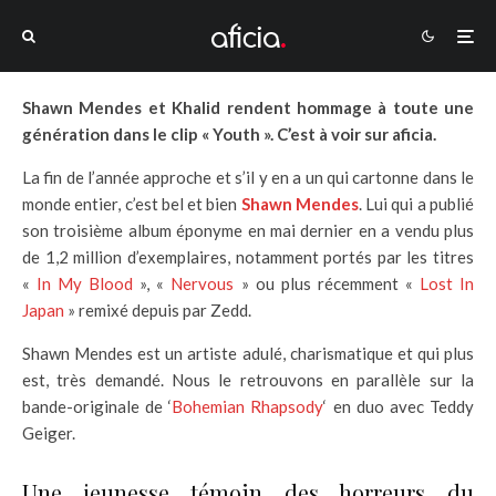
Shawn Mendes et Khalid rendent hommage à toute une
génération dans le clip « Youth ». C’est à voir sur aficia.
La fin de l’année approche et s’il y en a un qui cartonne dans le
monde entier, c’est bel et bien
Shawn Mendes
. Lui qui a publié
son troisième album éponyme en mai dernier en a vendu plus
de 1,2 million d’exemplaires, notamment portés par les titres
«
In My Blood
», «
Nervous
» ou plus récemment «
Lost In
Japan
» remixé depuis par Zedd.
Shawn Mendes est un artiste adulé, charismatique et qui plus
est, très demandé. Nous le retrouvons en parallèle sur la
bande-originale de ‘
Bohemian Rhapsody
‘ en duo avec Teddy
Geiger.
Une jeunesse témoin des horreurs du