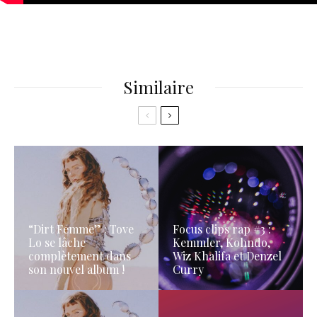
Similaire
“Dirt Femme” : Tove
Focus clips rap #3 :
Lo se lâche
Kemmler, Kohndo,
complètement dans
Wiz Khalifa et Denzel
son nouvel album !
Curry