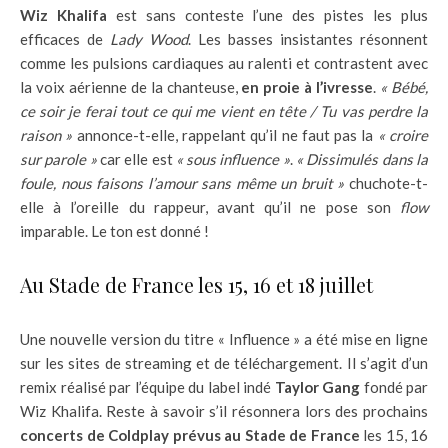
Wiz Khalifa
est sans conteste l’une des pistes les plus
efficaces de
Lady Wood
. Les basses insistantes résonnent
comme les pulsions cardiaques au ralenti et contrastent avec
la voix aérienne de la chanteuse,
en proie à l’ivresse
.
« Bébé,
ce soir je ferai tout ce qui me vient en tête / Tu vas perdre la
raison »
annonce-t-elle, rappelant qu’il ne faut pas la
« croire
sur parole »
car elle est
« sous influence »
.
« Dissimulés dans la
foule, nous faisons l’amour sans même un bruit »
chuchote-t-
elle à l’oreille du rappeur, avant qu’il ne pose son
flow
imparable. Le ton est donné !
Au Stade de France les 15, 16 et 18 juillet
Une nouvelle version du titre « Influence » a été mise en ligne
sur les sites de streaming et de téléchargement. Il s’agit d’un
remix réalisé par l’équipe du label indé
Taylor Gang
fondé par
Wiz Khalifa. Reste à savoir s’il résonnera lors des prochains
concerts de Coldplay prévus au Stade de France
les 15, 16