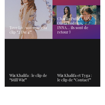
Charlie Puth, LAUV,
Olivia Rodrigo,
Tove Lo : son nouveau
INNA… ils sont de
clip “2 Die 4”
retour !
Wiz Khalifa : le clip de
Wiz Khalifa et Tyga :
“Still Wiz”
le clip de “Contact”