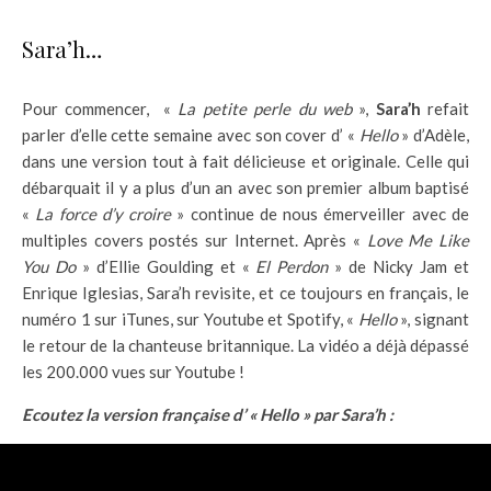
Sara’h…
Pour commencer, «
La petite perle du web
»,
Sara’h
refait
parler d’elle cette semaine avec son cover d’ «
Hello
» d’Adèle,
dans une version tout à fait délicieuse et originale. Celle qui
débarquait il y a plus d’un an avec son premier album baptisé
«
La force d’y croire
» continue de nous émerveiller avec de
multiples covers postés sur Internet. Après «
Love Me Like
You Do
» d’Ellie Goulding et «
El Perdon
» de Nicky Jam et
Enrique Iglesias, Sara’h revisite, et ce toujours en français, le
numéro 1 sur iTunes, sur Youtube et Spotify, «
Hello
», signant
le retour de la chanteuse britannique. La vidéo a déjà dépassé
les 200.000 vues sur Youtube !
Ecoutez la version française d’ « Hello » par Sara’h :