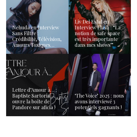
Liv Del Estal en
Nehuda en Interview
Interview Flash : “La
Sans Filtre :
notion de safe space
Crédibilité, Télévision,
est très importante
Amours Toxiques…
dans mes shows”
Lettre d’Amour à… :
Baptiste Sartoria
‘The Voice’ 2025 : nous
ouvre la boîte de
avons interviewé 3
Pandore sur aficia !
potentiels gagnants !