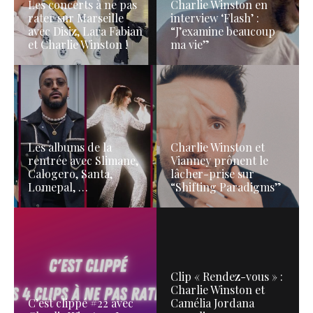
Les concerts à ne pas
Charlie Winston en
rater sur Marseille
interview ‘Flash’ :
avec Disiz, Lara Fabian
“J’examine beaucoup
et Charlie Winston !
ma vie”
Les albums de la
Charlie Winston et
rentrée avec Slimane,
Vianney prônent le
Calogero, Santa,
lâcher-prise sur
Lomepal, …
“Shifting Paradigms”
Clip « Rendez-vous » :
Charlie Winston et
C’est clippé #22 avec
Camélia Jordana