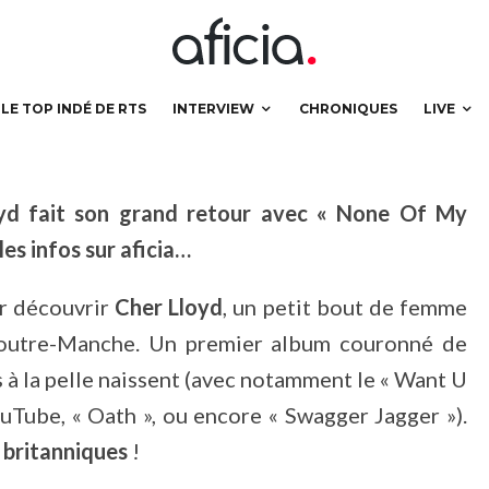
p d’humour
LE TOP INDÉ DE RTS
INTERVIEW
CHRONIQUES
LIVE
loyd fait son grand retour avec « None Of My
es infos sur aficia…
r découvrir
Cher Lloyd
, un petit bout de femme
r’ outre-Manche. Un premier album couronné de
s à la pelle naissent (avec notamment le « Want U
ouTube, « Oath », ou encore « Swagger Jagger »).
 britanniques
!