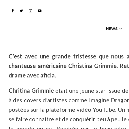
s’est éteinte bien trop 
NEWS
C’est avec une grande tristesse que nous a
chanteuse américaine Christina Grimmie. Reto
drame avec aficia.
Chritina Grimmie
était une jeune star issue de
à des covers d’artistes comme Imagine Drago
postées sur la plateforme vidéo YouTube. Un 
se faire connaître et de conquérir peu à peu le
le monde entier. Repérée par le beau-pèr