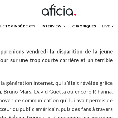
tôt
LE TOP INDÉ DE RTS
INTERVIEW
CHRONIQUES
LIVE
pprenions vendredi la disparition de la jeune
ur sur une trop courte carrière et un terrible
 la génération internet, qui s’était révélée grâce
n, Bruno Mars, David Guetta ou encore Rihanna,
moyen de communication qui lui avait permis de
 cœur du public américain, puis des fans à travers
e de
Selena Gomez
, qui deviendra sa marraine