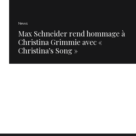
News
Max Schneider rend hommage à
Christina Grimmie avec «
Christina’s Song »