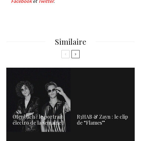
Facebook
et
Twitter
.
Similaire
Ofenbach : le portrait
R3HAB & Zayn : le clip
électro de la semaine !
de “Flames”