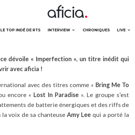
LE TOP INDÉ DE RTS
INTERVIEW
CHRONIQUES
LIVE
 dévoile « Imperfection », un titre inédit qui
rir avec aficia !
ernational avec des titres comme «
Bring Me To
ou encore «
Lost In Paradise
». Le groupe s’est
attements de batterie énergiques et des riffs de
à la voix de sa chanteuse
Amy Lee
qui a porté la