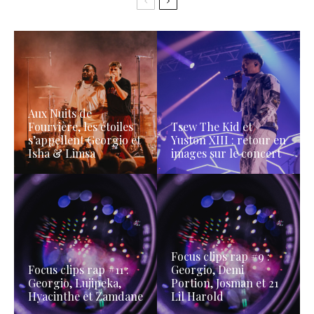
Aux Nuits de
Fourvière, les étoiles
Tsew The Kid et
s’appellent Georgio et
Yuston XIII : retour en
Isha & Limsa
images sur le concert
Focus clips rap #9 :
Focus clips rap #11 :
Georgio, Demi
Georgio, Lujipeka,
Portion, Josman et 21
Hyacinthe et Zamdane
Lil Harold