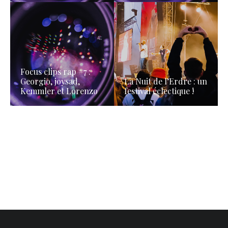
Focus clips rap #7 :
Georgio, joysad,
La Nuit de l’Erdre : un
Kemmler et Lorenzo
festival éclectique !