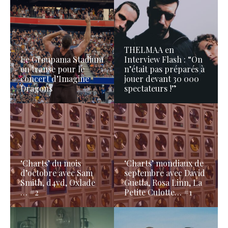
THELMAA en
Le Groupama Stadium
Interview Flash : “On
en transe pour le
n’était pas préparés à
concert d’Imagine
jouer devant 30 000
Dragons
spectateurs !”
‘Charts’ du mois
‘Charts’ mondiaux de
d’octobre avec Sam
septembre avec David
Smith, d4vd, Oxlade
Guetta, Rosa Linn, La
… #2
Petite Culotte… #1