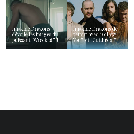
Imagine Dragons
Imagine Dragons de
dévoile les images du
retour avec “Follow
puissant “Wrecked” !
You” et “Cutthroat”