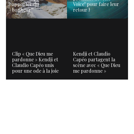
apporter du
Voice’ pour faire leur
bonheur”
retour !
Clip « Que Dieu me
Kendji et Claudio
pardonne » Kendji et
Capéo partagent la
Claudio Capéo unis
scène avec « Que Dieu
pour une ode à la joie
me pardonne »