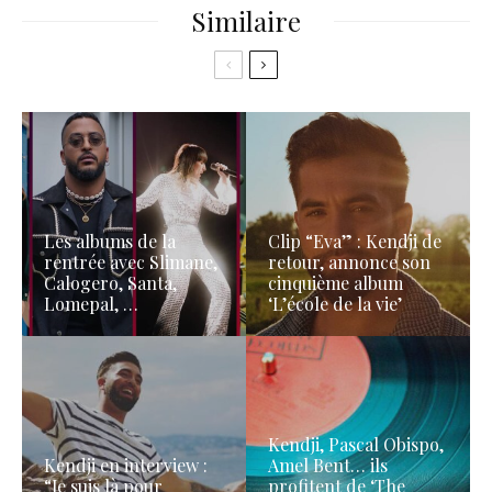
Similaire
Les albums de la
Clip “Eva” : Kendji de
rentrée avec Slimane,
retour, annonce son
Calogero, Santa,
cinquième album
Lomepal, …
‘L’école de la vie’
Kendji, Pascal Obispo,
Kendji en interview :
Amel Bent… ils
“Je suis là pour
profitent de ‘The