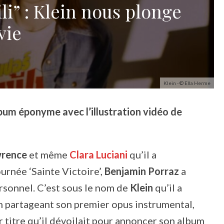
li” : Klein nous plonge
vie
Klein - © Ella Herme
lbum éponyme avec l’illustration vidéo de
wrence
et même
Clara Luciani
qu’il a
urnée ‘Sainte Victoire’,
Benjamin Porraz
a
rsonnel. C’est sous le nom de
Klein
qu’il a
n partageant son premier opus instrumental,
r titre qu’il dévoilait pour annoncer son album