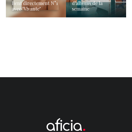
Bent directement N°1
d’albums de la
avec ‘Vivante’
semaine