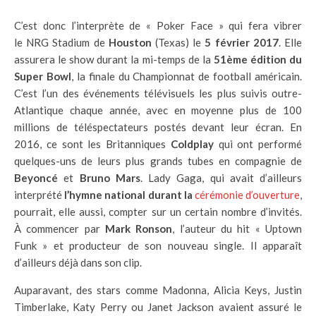
C’est donc l’interprète de « Poker Face » qui fera vibrer
le NRG Stadium de
Houston
(Texas) le
5 février 2017
. Elle
assurera le show durant la mi-temps de la
51ème édition du
Super Bowl
, la finale du Championnat de football américain.
C’est l’un des événements télévisuels les plus suivis outre-
Atlantique chaque année, avec en moyenne plus de 100
millions de téléspectateurs postés devant leur écran. En
2016, ce sont les Britanniques
Coldplay
qui ont performé
quelques-uns de leurs plus grands tubes en compagnie de
Beyoncé
et
Bruno Mars
. Lady Gaga, qui avait d’ailleurs
interprété
l’hymne national durant la
cérémonie d’ouverture
,
pourrait, elle aussi, compter sur un certain nombre d’invités.
À commencer par
Mark Ronson
, l’auteur du hit « Uptown
Funk » et producteur de son nouveau single. Il apparaît
d’ailleurs déjà dans son clip.
Auparavant, des stars comme Madonna, Alicia Keys, Justin
Timberlake, Katy Perry ou Janet Jackson avaient assuré le