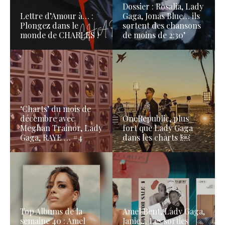
Dossier : Rosalia, Lady
Lettre d’Amour à… :
Gaga, Jonas Blue… ils
Plongez dans le
sortent des chansons
monde de CHARLES !
de moins de 2:30’
‘Charts’ du mois de
décembre avec
OneRepublic, plus
Meghan Trainor, Lady
fort que Lady Gaga
Gaga, RAYE … #4
dans les charts !￼
Top Albums de la
Amel Bent, Lady Gaga,
semaine 40 : Amel
Janie… Les sorties