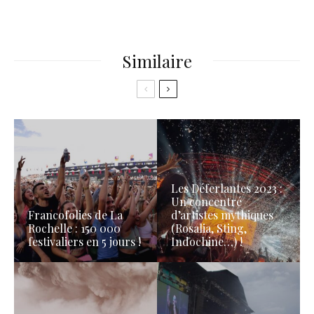
Similaire
Les Déferlantes 2023 :
Un concentré
Francofolies de La
d’artistes mythiques
Rochelle : 150 000
(Rosalia, Sting,
festivaliers en 5 jours !
Indochine…) !