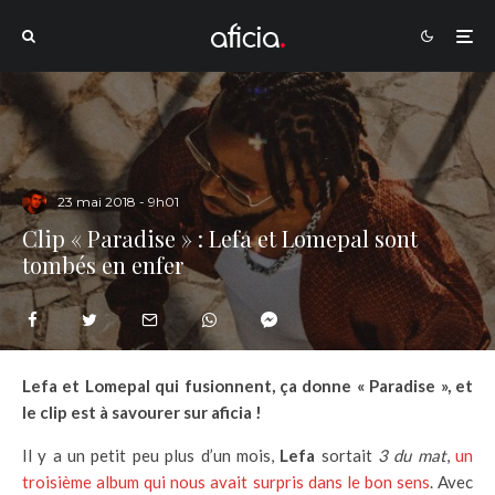
23 mai 2018 - 9h01
Clip « Paradise » : Lefa et Lomepal sont
tombés en enfer
Lefa et Lomepal qui fusionnent, ça donne « Paradise », et
le clip est à savourer sur aficia !
Il y a un petit peu plus d’un mois,
Lefa
sortait
3 du mat
,
un
troisième album qui nous avait surpris dans le bon sens
. Avec