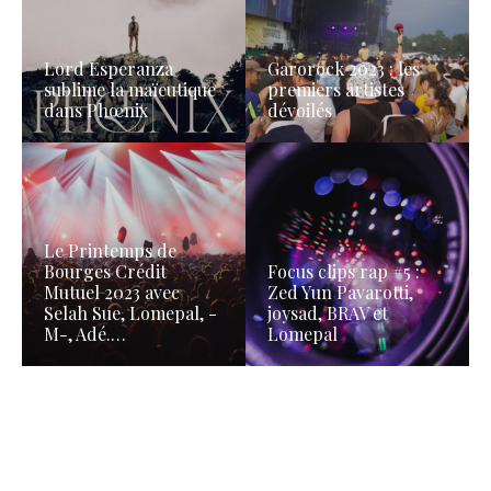
Lord Esperanza
Garorock 2023 : les
sublime la maïeutique
premiers artistes
dans Phœnix
dévoilés
Le Printemps de
Bourges Crédit
Focus clips rap #5 :
Mutuel 2023 avec
Zed Yun Pavarotti,
Selah Sue, Lomepal, -
joysad, BRAV et
M-, Adé.…
Lomepal