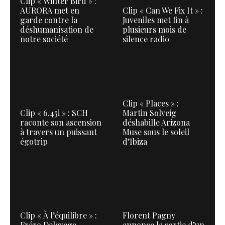
Clip « Winter Bird » :
AURORA met en
Clip « Can We Fix It » :
garde contre la
Juveniles met fin à
déshumanisation de
plusieurs mois de
notre société
silence radio
Clip « Places » :
Clip « 6.45i » : SCH
Martin Solveig
raconte son ascension
déshabille Arizona
à travers un puissant
Muse sous le soleil
égotrip
d’Ibiza
Clip « À l’équilibre » :
Florent Pagny
Fréro Delavega
annonce la sortie d’un