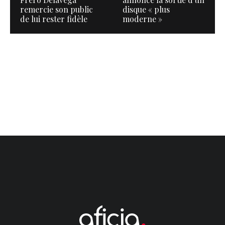
remercie son public
disque « plus
de lui rester fidèle
moderne »