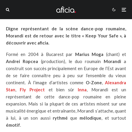
Digne représentant de la scène dance-pop roumaine,
Morandi est de retour avec le titre « Keep Your Safe », à
découvrir avec aficia.
Formé en 2004 à Bucarest par
Marius Moga
(chant) et
Andrei Ropcea
(production), le duo roumain
Morandi
a
construit son succès principalement en Europe de l’Est avant
de se faire connaître peu à peu sur l’ensemble du vieux
continent. À l’image d’artistes comme
O-Zone
,
Alexandra
Stan
,
Fly Project
et bien sûr
Inna
, Morandi est un
représentant de cette dance-pop roumaine en pleine
expansion. Mais si la plupart de ces artistes misent sur une
musicalité énergique et entraînante, Morandi s’attache, quant
à lui, à un son aussi
rythmé
que
mélodique
, et surtout
émotif
.