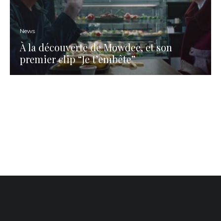
News
À la découverte de Mowdee, et son
premier clip “Je t’embête”