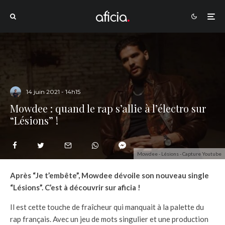
14 juin 2021 - 14h15
Mowdee : quand le rap s’allie à l’électro sur
“Lésions” !
Mowdee - Lésions - Capture Youtube
Après “Je t’embête”, Mowdee dévoile son nouveau single
“Lésions”. C’est à découvrir sur aficia !
Il est cette touche de fraîcheur qui manquait à la palette du
rap français. Avec un jeu de mots singulier et une production