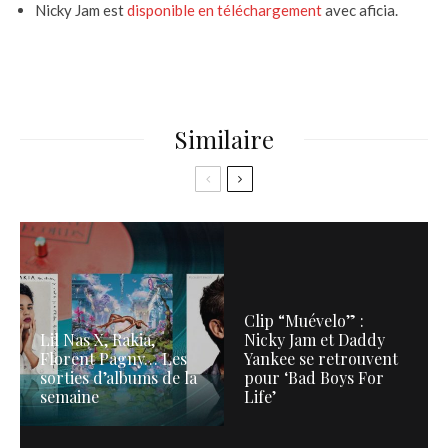
Nicky Jam est
disponible en téléchargement
avec aficia.
Similaire
Clip “Muévelo” :
Lil Nas X, Rakia,
Nicky Jam et Daddy
Florent Pagny… Les
Yankee se retrouvent
sorties d’albums de la
pour ‘Bad Boys For
semaine
Life’