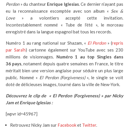
Perdon
» du chanteur
Enrique Iglesias
. Ce dernier n’ayant pas
eu la reconnaissance escomptée avec son album «
Sex &
Love
» a volontiers accepté cette invitation.
Incontestablement nommé « Tube de l’été », le morceau
enregistré dans la langue espagnol bat tous les records.
Numéro 1 au rang national sur Shazam, «
El Perdon
» (
repris
par Sara’h
) cartonne également sur YouTube avec ses 230
millions de visionnages.
Numéro 1 au top Singles dans
36 pays
, notament depuis quatre semaines en France, le titre
méritait bien une version anglaise pour séduire un plus large
public. Nommé «
El Perdon (Forgiveness)
», le single se voit
doté de délicieuses images, tourné dans la ville de New-York.
Découvrez le clip de « El Perdon (Forgiveness) » par Nicky
Jam et Enrique Iglesias :
[wpvr id=45967]
Retrouvez Nicky Jam sur
Facebook
et
Twitter
.