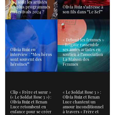
Qui sont les artistes
les plus programmés
Olivia Ruiz s’adresse à
en festivals 2024 ?
son fils dans “Le Sel”
« Debout les femmes »
: Brigitte rassemble
Olivia Ruiz en
ses amies artistes en
interview : “Mes héros
soutien à l’association
sont souvent des
La Maison des
héroïnes”
Femmes
Clip « Frère et sœur »
« Le Soldat Rose 3 » :
(« Le Soldat Rose 3 ») :
Olivia Ruiz et Renan
Olivia Ruiz et Renan
Luce chantent un
Luce retombent en
amour inconditionnel
enfance pour se créer
à travers « Frère et