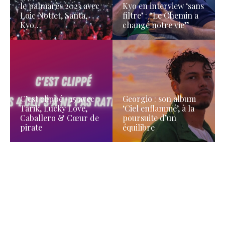
le palmarès 2023 avec
Kyo en interview ‘sans
Loic Nottet, Santa,
filtre’ : “Le Chemin a
Kyo…
changé notre vie”
C’est clippé #15 avec
Georgio : son album
Tarik, Lucky Love,
‘Ciel enflammé’, à la
Caballero & Cœur de
poursuite d’un
pirate
équilibre