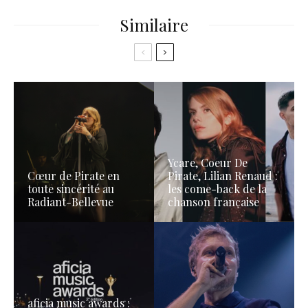
Similaire
Ycare, Coeur De
Cœur de Pirate en
Pirate, Lilian Renaud :
toute sincérité au
les come-back de la
Radiant-Bellevue
chanson française
aficia music awards :