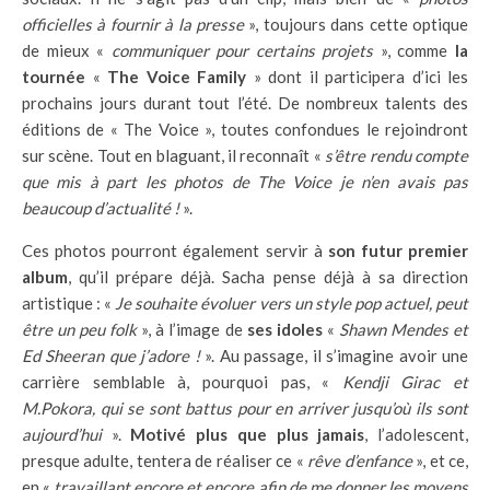
officielles à fournir à la presse
», toujours dans cette optique
de mieux «
communiquer pour certains projets
», comme
la
tournée
«
The Voice Family
» dont il participera d’ici les
prochains jours durant tout l’été. De nombreux talents des
éditions de « The Voice », toutes confondues le rejoindront
sur scène. Tout en blaguant, il reconnaît «
s’être rendu compte
que mis à part les photos de The Voice je n’en avais pas
beaucoup d’actualité !
».
Ces photos pourront également servir à
son futur premier
album
, qu’il prépare déjà. Sacha pense déjà à sa direction
artistique : «
Je souhaite évoluer vers un style pop actuel, peut
être un peu folk
», à l’image de
ses idoles
«
Shawn Mendes et
Ed Sheeran que j’adore !
». Au passage, il s’imagine avoir une
carrière semblable à, pourquoi pas, «
Kendji Girac et
M.Pokora, qui se sont battus pour en arriver jusqu’où ils sont
aujourd’hui
».
Motivé plus que plus jamais
, l’adolescent,
presque adulte, tentera de réaliser ce «
rêve d’enfance
», et ce,
en «
travaillant encore et encore afin de me donner les moyens