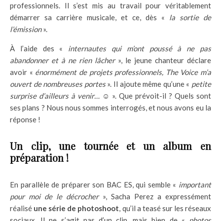
professionnels. Il s’est mis au travail pour véritablement
démarrer sa carrière musicale, et ce, dès «
la sortie de
l’émission
».
À l’aide des «
internautes qui m’ont poussé à ne pas
abandonner et à ne rien lâcher
», le jeune chanteur déclare
avoir «
énormément de projets professionnels, The Voice m’a
ouvert de nombreuses portes
». Il ajoute même qu’une «
petite
surprise d’ailleurs à venir…
☺
». Que prévoit-il ? Quels sont
ses plans ? Nous nous sommes interrogés, et nous avons eu la
réponse !
Un clip, une tournée et un album en
préparation !
En parallèle de préparer son BAC ES, qui semble «
important
pour moi de le décrocher
», Sacha Perez a expressément
réalisé
une série de photoshoot
, qu’il a teasé sur les réseaux
sociaux. Il ne s’agit pas d’un clip, mais bien de «
photos