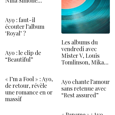
Nina Simone…
Ayọ : faut-il
écouter l’album
‘Royal’ ?
Les albums du
vendredi avec
Ayo : le clip de
Mister V, Louis
“Beautiful”
Tomlinson, Mika…
« I’m a Fool » : Ayo,
Ayo chante l’amour
de retour, révèle
sans retenue avec
une romance en or
“Rest assured”
massif
« Paname » : Ayo