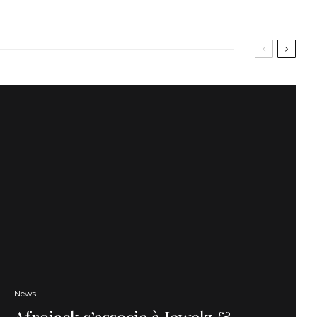
News
Afrojack s’associe à Jewelz &