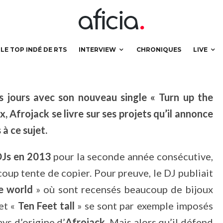
LE TOP INDÉ DE RTS
INTERVIEW
CHRONIQUES
LIVE
es jours avec son nouveau single « Turn up the
, Afrojack se livre sur ses projets qu’il annonce
à ce sujet.
DJs en 2013
pour la seconde année consécutive,
oup tente de copier. Pour preuve, le DJ publiait
he world
» où sont recensés beaucoup de bijoux
 et «
Ten Feet tall
» se sont par exemple imposés
ys d’origine d’
Afrojack
. Mais alors qu’il défend