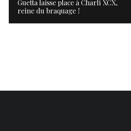
Guetta laisse place à Charli XCX,
reine du braquage !