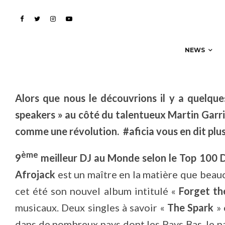
révolutionnaires !
NEWS
Alors que nous le découvrions il y a quelqu
speakers » au côté du talentueux Martin Garrix
comme une révolution. #aficia vous en dit plus 
ème
9
meilleur DJ au Monde selon le Top 100 
Afrojack
est un maître en la matière que beauc
cet été son nouvel album intitulé «
Forget t
musicaux. Deux singles à savoir «
The Spark
»
dans de nombreux pays dont les Pays Bas, le pa