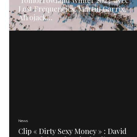
Lost Frequencies, Martin Garrix,
Afrojack…
News
Clip « Dirty Sexy Money » : David