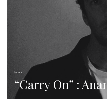
News
“Carry On” : Anan