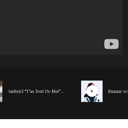
Ambriel “T’as Tout De Moi” : une émotion tatouée sur la peau