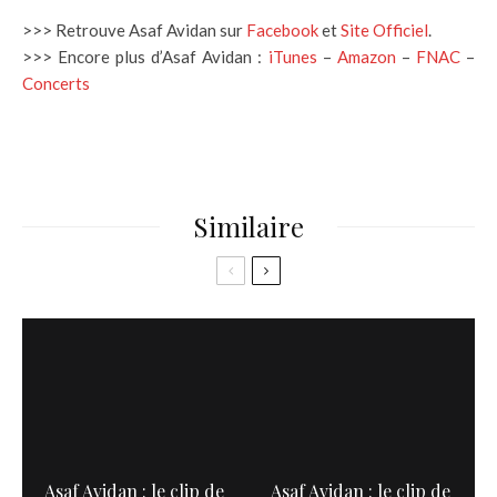
>>> Retrouve Asaf Avidan sur
Facebook
et
Site Officiel
.
>>> Encore plus d’Asaf Avidan :
iTunes
–
Amazon
–
FNAC
–
Concerts
Similaire
Asaf Avidan : le clip de
Asaf Avidan : le clip de