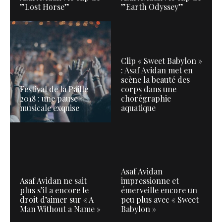
”Lost Horse”
”Earth Odyssey”
Clip « Sweet Babylon »
: Asaf Avidan met en
scène la beauté des
Festival de la Paille
corps dans une
2018 : une pause
chorégraphie
musicale exquise
aquatique
Asaf Avidan
Asaf Avidan ne sait
impressionne et
plus s’il a encore le
émerveille encore un
droit d’aimer sur « A
peu plus avec « Sweet
Man Without a Name »
Babylon »