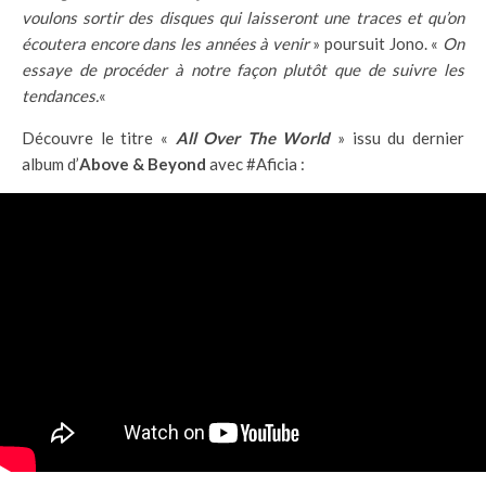
voulons sortir des disques qui laisseront une traces et qu’on
écoutera encore dans les années à venir
» poursuit Jono. «
On
essaye de procéder à notre façon plutôt que de suivre les
tendances.
«
Découvre le titre «
All Over The World
» issu du dernier
album d’
Above & Beyond
avec #Aficia :