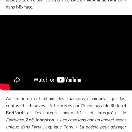
dans Mixmag.
Au coeur de cet album, des chansons d’amours – perdus,
confus et retrouvés – interprétés par l’incomparable
Richard
Bedford
et l’ex-auteure-compositrice et interprète de
Faithless
,
Zoë Johnston
. «
Les chansons ont un impact assez
unique dans l’art
« , explique Tony. «
La poésie peut dégager