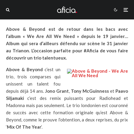
Above & Beyond est de retour dans les bacs avec
l’album « We Are All We Need » depuis le 19 janvier…
Album qui sera d’ailleurs défendu sur scène le 31 janvier
au Trianon. L’occasion parfaite pour #Aficia de vous faire
découvrir un trio talentueux.
Above & Beyond
c’est un
trio, trois comparses qui
unissent un talent fou
depuis déjà 14 ans.
Jono Grant
,
Tony McGuinness
et
Paavo
Siljamaki
c’est des remix puissants pour Radiohead et
Madonna mais pas seulement. Le trio londonien est couronné
de succès avec cette formation originale qu’est Above &
Beyond, comme le prouve l’obtention, a deux reprises, du prix
‘
Mix Of The Year
‘.