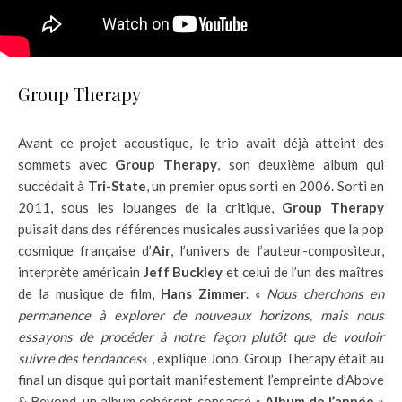
Group Therapy
Avant ce projet acoustique, le trio avait déjà atteint des
sommets avec
Group Therapy
, son deuxième album qui
succédait à
Tri-State
, un premier opus sorti en 2006. Sorti en
2011, sous les louanges de la critique,
Group Therapy
puisait dans des références musicales aussi variées que la pop
cosmique française d’
Air
, l’univers de l’auteur-compositeur,
interprète américain
Jeff Buckley
et celui de l’un des maîtres
de la musique de film,
Hans Zimmer
. «
Nous cherchons en
permanence à explorer de nouveaux horizons, mais nous
essayons de procéder à notre façon plutôt que de vouloir
suivre des tendances
« , explique Jono. Group Therapy était au
final un disque qui portait manifestement l’empreinte d’Above
& Beyond, un album cohérent consacré «
Album de l’année
»