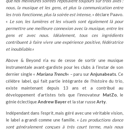
que nos meilleures soirées reposaient toujours sur trois axes :
nous, la musique et les gens, et plus la communication entre
les trois fonctionne, plus la soirée est intense,
» déclare Paavo.
«
Le son, les lumières et les visuels sont également là pour
permettre une meilleure connexion avec la musique, entre les
gens et avec nous. Idéalement, tous ces ingrédients
contribuent à faire vivre une expérience positive, fédératrice
et inoubliable.
«
Above & Beyond n’a eu de cesse de sortir une musique
instrumentale avant-gardiste pour les clubs à l’instar de son
dernier single «
Mariana Trench
« – paru sur
Anjunabeats
. Ce
célèbre label, qui fait partie intégrante de l’histoire du trio,
existe maintenant depuis 13 ans et a contribué au
développement d’artistes tels que l’innovateur
MatZo
, le
génie éclectique
Andrew Bayer
et la star russe
Arty
.
Indépendant dans l’esprit, mais géré avec une véritable vision,
le label a grandi comme une famille. «
Les productions dance
sont généralement conçues à très court terme, mais nous