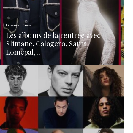
Dossiers
News
Les albums de la rentrée avec
Slimane, Calogero, Santa,
Lomepal, …