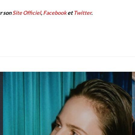
r son
Site Officiel
,
Facebook
et
Twitter
.