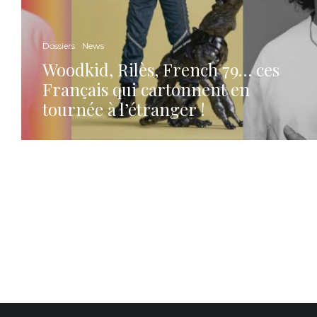
Dossiers
News
Woodkid, Rilès, French 79… ces
Français qui cartonnent en
tournée à l’étranger !