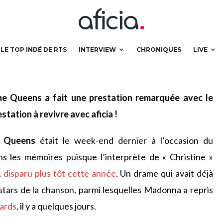
LE TOP INDÉ DE RTS
INTERVIEW
CHRONIQUES
LIVE
The Queens a fait une prestation remarquée avec le
ation à revivre avec aficia !
e Queens
était le week-end dernier à l’occasion du
ns les mémoires puisque l’interprète de « Christine »
,
disparu plus tôt cette année
. Un drame qui avait déjà
stars de la chanson, parmi lesquelles Madonna a repris
ards
, il y a quelques jours.