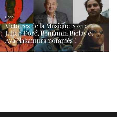
News
Victoires de la Musique 2021 :
Julien Doré, Benjamin Biolay et
Aya Nakamura nommés !