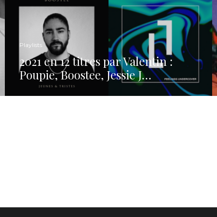
Playlists
2021 en 12 titres par Valentin :
Poupie, Boostee, Jessie J…